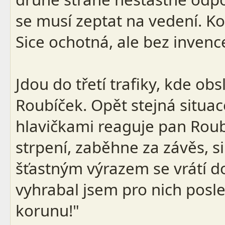
se musí zeptat na vedení. K
Sice ochotná, ale bez invenc
Jdou do třetí trafiky, kde obs
Roubíček. Opět stejná situace
hlavičkami reaguje pan Roub
strpení, zaběhne za závěs, si
šťastným výrazem se vrátí do
vyhrabal jsem pro nich posle
korunu!"