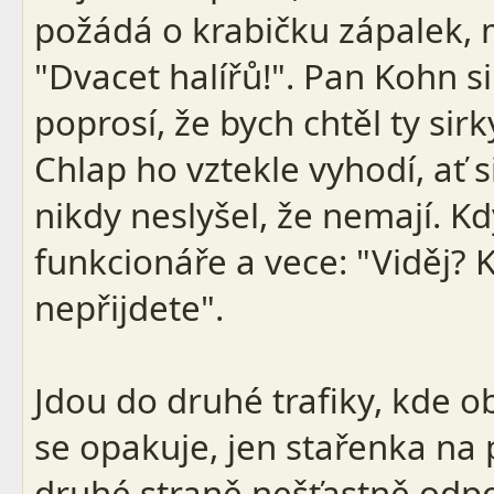
požádá o krabičku zápalek, m
"Dvacet halířů!". Pan Kohn s
poprosí, že bych chtěl ty sir
Chlap ho vztekle vyhodí, ať 
nikdy neslyšel, že nemají. K
funkcionáře a vece: "Viděj
nepřijdete".
Jdou do druhé trafiky, kde o
se opakuje, jen stařenka na 
druhé straně nešťastně odpov