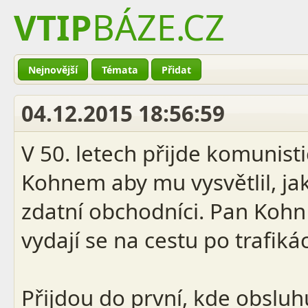
VTIP
BÁZE
.CZ
Nejnovější
Témata
Přidat
04.12.2015 18:56:59
V 50. letech přijde komunis
Kohnem aby mu vysvětlil, jak
zdatní obchodníci. Pan Kohn
vydají se na cestu po trafiká
Přijdou do první, kde obslu