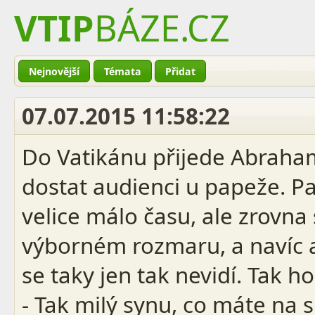
VTIP
BÁZE
.CZ
Nejnovější
Témata
Přidat
07.07.2015 11:58:22
Do Vatikánu přijede Abraha
dostat audienci u papeže. P
velice málo času, ale zrovna 
výborném rozmaru, a navíc a
se taky jen tak nevidí. Tak h
- Tak milý synu, co máte na