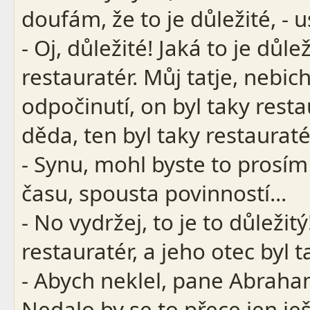
doufám, že to je důležité, - 
- Oj, důležité! Jaká to je důle
restauratér. Můj tatje, nebic
odpočinutí, on byl taky resta
děda, ten byl taky restauratér
- Synu, mohl byste to prosí
času, spousta povinností...
- No vydržej, to je to důležit
restauratér, a jeho otec byl t
- Abych neklel, pane Abraha
Nedalo by se to přece jen ješt