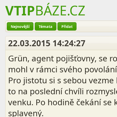
VTIP
BÁZE
.CZ
Nejnovější
Témata
Přidat
22.03.2015 14:24:27
Grün, agent pojišťovny, se ro
mohl v rámci svého povolání
Pro jistotu si s sebou vezm
to na poslední chvíli rozmys
venku. Po hodině čekání se 
splavený.